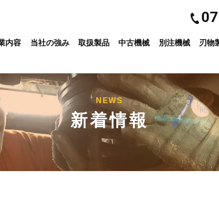
07
業内容
当社の強み
取扱製品
中古機械
別注機械
刃物
NEWS
新着情報